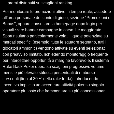
premi distribuiti su scaglioni ranking.
Per monitorare le promozioni attive in tempo reale, accedere
all'area personale del conto di gioco, sezione "Promozioni e
Bonus", oppure consultare la homepage dopo login per
visualizzare banner campagne in corso. Le maggiorate
Sport risultano particolarmente volatili: quote potenziate su
mercati specifici (esempio: tutte le squadre segnano, tutti i
giocatori ammoniti) vengono attivate su eventi selezionati
con preavviso limitato, richiedendo monitoraggio frequente
per intercettare opportunità a margine favorevole. Il sistema
Rake Back Poker opera su scaglioni progressivi: volume
mensile più elevato sblocca percentuali di rimborso
crescenti (fino al 30 % della rake lorda), introducendo
incentivo implicito ad accentrare attività poker su singolo
operatore piuttosto che frammentare su più concessionari.