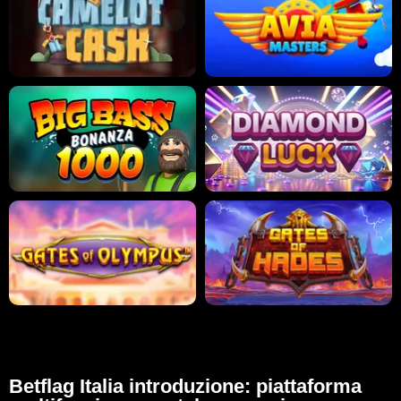
Betflag Italia introduzione: piattaforma