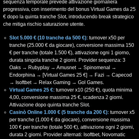
sequenza temporale prevede attivazione giornaliera
progressiva, con inserimento del bonus Virtual Games da 25
€ dopo la quinta tranche Slot, introducendo break strategico
che mitiga rischio saturazione utente.
Slot 5.000 € (10 tranche da 500 €):
turnover x50 per
tranche (25.000 € da giocare), conversione massima 150
€ per tranche (totale 1.500 €), attivazione ogni 1 giorno,
durata singola tranche 2 giorni. Provider sequenza: 3
Oaks → Rubyplay → Amusnet → Spinomenal →
Endorphina → [Virtual Games 25 €] → Fazi → Capecod
→ Isoftbet → Relax Gaming → Gol Games.
Virtual Games 25 €:
turnover x10 (250 €), quota minima
4,00, conversione massima 25 €, scadenza 2 giorni.
Attivazione dopo quinta tranche Slot.
Casinò Online 1.000 € (5 tranche da 200 €):
turnover x5
per tranche (1.000 € da giocare), conversione massima
100 € per tranche (totale 500 €), attivazione ogni 2 giorni,
durata 2 giorni. Provider alternati: Isoftbet, Novomatic