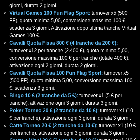
giorni, durata 2 giorni.
Virtual Games 100 Fun Flag Sport:
turnover x5 (500
FF), quota minima 5,00, conversione massima 100 €,
scadenza 3 giorni. Attivazione dopo ultima tranche Virtual
Games 100 €.
Cavalli Quota Fissa 800 € (4 tranche da 200 €):
turnover x12 per tranche (2.400 €), quota minima 5,00,
conversione massima 100 € per tranche (totale 400 €),
attivazione ogni 2 giorni, durata 2 giorni.
Cavalli Quota Fissa 100 Fun Flag Sport:
turnover x5
(500 FF), quota minima 5,00, conversione massima 100
€, scadenza 3 giorni.
Bingo 10 € (2 tranche da 5 €):
turnover x1 (5 € per
tranche), attivazione ogni 3 giorni, durata 3 giorni.
Poker Torneo 20 € (2 tranche da 10 €):
turnover x1 (10
€ per tranche), attivazione ogni 3 giorni, durata 3 giorni.
Carte Torneo 20 € (2 tranche da 10 €):
turnover x1 (10 €
per tranche), attivazione ogni 3 giorni, durata 3 giorni.