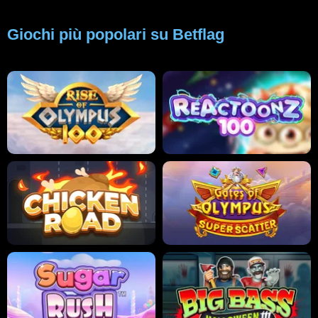
Giochi più popolari su Betflag