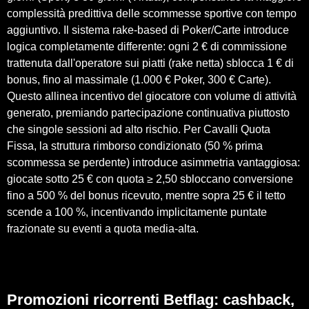
complessità predittiva delle scommesse sportive con tempo
aggiuntivo. Il sistema rake-based di Poker/Carte introduce
logica completamente differente: ogni 2 € di commissione
trattenuta dall'operatore sui piatti (rake netta) sblocca 1 € di
bonus, fino al massimale (1.000 € Poker, 300 € Carte).
Questo allinea incentivo del giocatore con volume di attività
generato, premiando partecipazione continuativa piuttosto
che singole sessioni ad alto rischio. Per Cavalli Quota
Fissa, la struttura rimborso condizionato (50 % prima
scommessa se perdente) introduce asimmetria vantaggiosa:
giocate sotto 25 € con quota ≥ 2,50 sbloccano conversione
fino a 500 % del bonus ricevuto, mentre sopra 25 € il tetto
scende a 100 %, incentivando implicitamente puntate
frazionate su eventi a quota media-alta.
Promozioni ricorrenti Betflag: cashback,