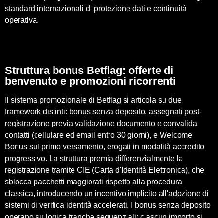
standard internazionali di protezione dati e continuità
operativa.
Struttura bonus Betflag: offerte di
benvenuto e promozioni ricorrenti
Il sistema promozionale di Betflag si articola su due
framework distinti: bonus senza deposito, assegnati post-
registrazione previa validazione documento e convalida
contatti (cellulare ed email entro 30 giorni), e Welcome
Bonus sul primo versamento, erogati in modalità accredito
progressivo. La struttura premia differenzialmente la
registrazione tramite CIE (Carta d'Identità Elettronica), che
sblocca pacchetti maggiorati rispetto alla procedura
classica, introducendo un incentivo implicito all'adozione di
sistemi di verifica identità accelerati. I bonus senza deposito
operano su logica tranche sequenziali: ciascun importo si