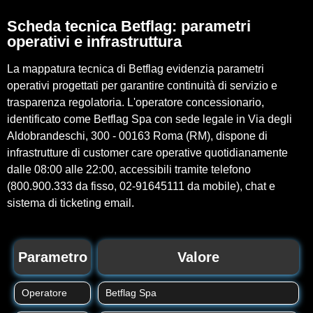
Scheda tecnica Betflag: parametri
operativi e infrastruttura
La mappatura tecnica di Betflag evidenzia parametri
operativi progettati per garantire continuità di servizio e
trasparenza regolatoria. L'operatore concessionario,
identificato come Betflag Spa con sede legale in Via degli
Aldobrandeschi, 300 - 00163 Roma (RM), dispone di
infrastrutture di customer care operative quotidianamente
dalle 08:00 alle 22:00, accessibili tramite telefono
(800.900.333 da fisso, 02-91645111 da mobile), chat e
sistema di ticketing email.
Parametro
Valore
Operatore
Betflag Spa