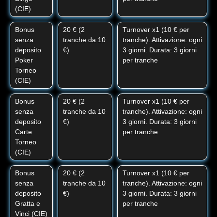
(CIE)
Bonus
20 € (2
Turnover x1 (10 € per
senza
tranche da 10
tranche). Attivazione: ogni
deposito
€)
3 giorni. Durata: 3 giorni
Poker
per tranche
Torneo
(CIE)
Bonus
20 € (2
Turnover x1 (10 € per
senza
tranche da 10
tranche). Attivazione: ogni
deposito
€)
3 giorni. Durata: 3 giorni
Carte
per tranche
Torneo
(CIE)
Bonus
20 € (2
Turnover x1 (10 € per
senza
tranche da 10
tranche). Attivazione: ogni
deposito
€)
3 giorni. Durata: 3 giorni
Gratta e
per tranche
Vinci (CIE)