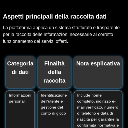
Aspetti principali della raccolta dati
La piattaforma applica un sistema strutturato e trasparente
per la raccolta delle informazioni necessarie al corretto
funzionamento dei servizi offerti.
Categoria
Finalità
Nota esplicativa
di dati
della
raccolta
Informazioni
Identificazione
Include nome
personali
dell'utente e
completo, indirizzo e-
gestione del
mail verificato, numero
conto di gioco
di telefono e data di
nascita per garantire la
conformità normativa e