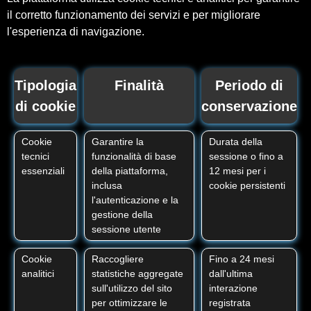
il corretto funzionamento dei servizi e per migliorare
l'esperienza di navigazione.
Tipologia
Finalità
Periodo di
di cookie
conservazione
Cookie
Garantire la
Durata della
tecnici
funzionalità di base
sessione o fino a
essenziali
della piattaforma,
12 mesi per i
inclusa
cookie persistenti
l'autenticazione e la
gestione della
sessione utente
Cookie
Raccogliere
Fino a 24 mesi
analitici
statistiche aggregate
dall'ultima
sull'utilizzo del sito
interazione
per ottimizzare le
registrata