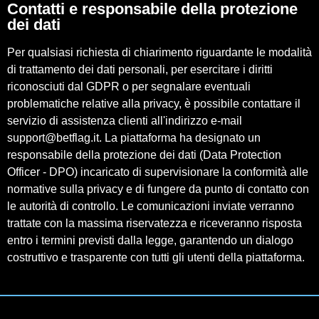
Contatti e responsabile della protezione
dei dati
Per qualsiasi richiesta di chiarimento riguardante le modalità
di trattamento dei dati personali, per esercitare i diritti
riconosciuti dal GDPR o per segnalare eventuali
problematiche relative alla privacy, è possibile contattare il
servizio di assistenza clienti all'indirizzo e-mail
support@betflag.it. La piattaforma ha designato un
responsabile della protezione dei dati (Data Protection
Officer - DPO) incaricato di supervisionare la conformità alle
normative sulla privacy e di fungere da punto di contatto con
le autorità di controllo. Le comunicazioni inviate verranno
trattate con la massima riservatezza e riceveranno risposta
entro i termini previsti dalla legge, garantendo un dialogo
costruttivo e trasparente con tutti gli utenti della piattaforma.