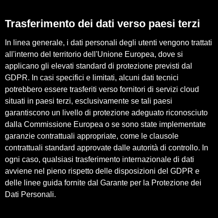
Trasferimento dei dati verso paesi terzi
In linea generale, i dati personali degli utenti vengono trattati
all'interno del territorio dell'Unione Europea, dove si
applicano gli elevati standard di protezione previsti dal
GDPR. In casi specifici e limitati, alcuni dati tecnici
potrebbero essere trasferiti verso fornitori di servizi cloud
situati in paesi terzi, esclusivamente se tali paesi
garantiscono un livello di protezione adeguato riconosciuto
dalla Commissione Europea o se sono state implementate
garanzie contrattuali appropriate, come le clausole
contrattuali standard approvate dalle autorità di controllo. In
ogni caso, qualsiasi trasferimento internazionale di dati
avviene nel pieno rispetto delle disposizioni del GDPR e
delle linee guida fornite dal Garante per la Protezione dei
Dati Personali.