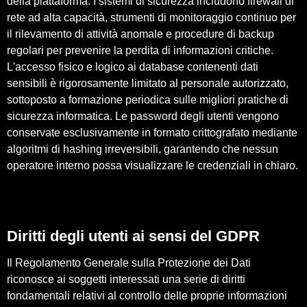
della piattaforma. I sistemi di sicurezza includono firewall di
rete ad alta capacità, strumenti di monitoraggio continuo per
il rilevamento di attività anomale e procedure di backup
regolari per prevenire la perdita di informazioni critiche.
L'accesso fisico e logico ai database contenenti dati
sensibili è rigorosamente limitato al personale autorizzato,
sottoposto a formazione periodica sulle migliori pratiche di
sicurezza informatica. Le password degli utenti vengono
conservate esclusivamente in formato crittografato mediante
algoritmi di hashing irreversibili, garantendo che nessun
operatore interno possa visualizzare le credenziali in chiaro.
Diritti degli utenti ai sensi del GDPR
Il Regolamento Generale sulla Protezione dei Dati
riconosce ai soggetti interessati una serie di diritti
fondamentali relativi al controllo delle proprie informazioni