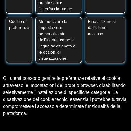
prestazioni e
l'interfaccia utente
Cookie di
Memorizzare le
Fino a 12 mesi
preferenze
impostazioni
dall'ultimo
personalizzate
accesso
dell'utente, come la
lingua selezionata e
le opzioni di
visualizzazione
Gli utenti possono gestire le preferenze relative ai cookie
attraverso le impostazioni del proprio browser, disabilitando
selettivamente l'installazione di specifiche categorie. La
disattivazione dei cookie tecnici essenziali potrebbe tuttavia
compromettere l'accesso a determinate funzionalità della
piattaforma.