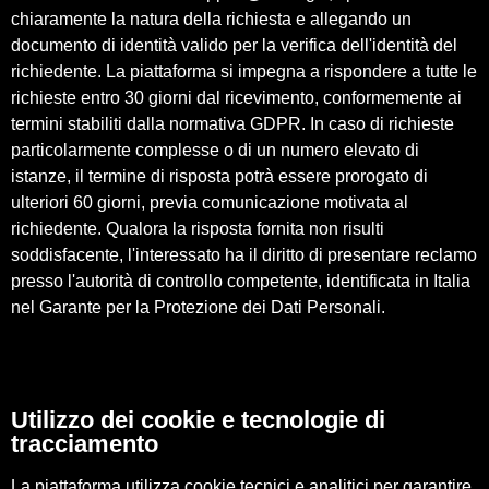
chiaramente la natura della richiesta e allegando un
documento di identità valido per la verifica dell'identità del
richiedente. La piattaforma si impegna a rispondere a tutte le
richieste entro 30 giorni dal ricevimento, conformemente ai
termini stabiliti dalla normativa GDPR. In caso di richieste
particolarmente complesse o di un numero elevato di
istanze, il termine di risposta potrà essere prorogato di
ulteriori 60 giorni, previa comunicazione motivata al
richiedente. Qualora la risposta fornita non risulti
soddisfacente, l'interessato ha il diritto di presentare reclamo
presso l'autorità di controllo competente, identificata in Italia
nel Garante per la Protezione dei Dati Personali.
Utilizzo dei cookie e tecnologie di
tracciamento
La piattaforma utilizza cookie tecnici e analitici per garantire