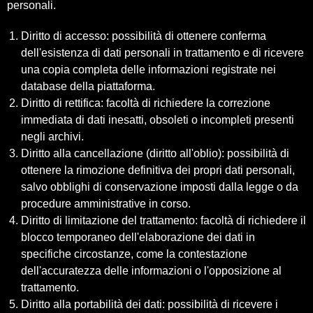
personali.
Diritto di accesso: possibilità di ottenere conferma
dell'esistenza di dati personali in trattamento e di ricevere
una copia completa delle informazioni registrate nei
database della piattaforma.
Diritto di rettifica: facoltà di richiedere la correzione
immediata di dati inesatti, obsoleti o incompleti presenti
negli archivi.
Diritto alla cancellazione (diritto all'oblio): possibilità di
ottenere la rimozione definitiva dei propri dati personali,
salvo obblighi di conservazione imposti dalla legge o da
procedure amministrative in corso.
Diritto di limitazione del trattamento: facoltà di richiedere il
blocco temporaneo dell'elaborazione dei dati in
specifiche circostanze, come la contestazione
dell'accuratezza delle informazioni o l'opposizione al
trattamento.
Diritto alla portabilità dei dati: possibilità di ricevere i