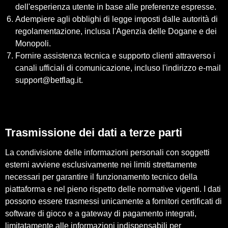
dell'esperienza utente in base alle preferenze espresse.
Adempiere agli obblighi di legge imposti dalle autorità di
regolamentazione, inclusa l'Agenzia delle Dogane e dei
Monopoli.
Fornire assistenza tecnica e supporto clienti attraverso i
canali ufficiali di comunicazione, incluso l'indirizzo e-mail
support@betflag.it.
Trasmissione dei dati a terze parti
La condivisione delle informazioni personali con soggetti
esterni avviene esclusivamente nei limiti strettamente
necessari per garantire il funzionamento tecnico della
piattaforma e nel pieno rispetto delle normative vigenti. I dati
possono essere trasmessi unicamente a fornitori certificati di
software di gioco e a gateway di pagamento integrati,
limitatamente alle informazioni indispensabili per